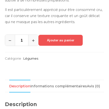
subtile à de nombreuses préparations.
Il est particulièrement apprécié pour être consommé cru,
car il conserve une texture croquante et un goût délicat
qui ne masque pas les autres ingrédients.
−
+
Ajouter au panier
quantité
de
Oignon
rouge
Catégorie :
Légumes
Description
Informations complémentaires
Avis (0)
Description