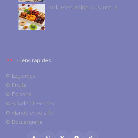
Velusce suscipit quis luctus
>>
Liens rapides
Légumes
Fruits
Épicerie
Salade et Herbes
Viande et volaille
Boulangerie