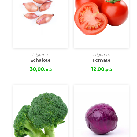
Légumes
Légumes
Echalote
Tomate
30,00
د.م.
12,00
د.م.