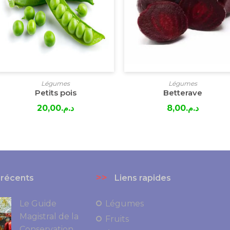
Légumes
Légumes
Petits pois
Betterave
20,00
د.م.
8,00
د.م.
>>
 récents
Liens rapides
Le Guide
Légumes
Magistral de la
Fruits
Conservation