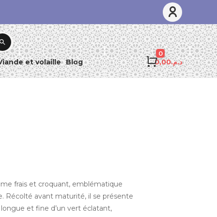
Rechercher
0
Viande et volaille
Blog
0,00
د.م.
me frais et croquant, emblématique
e. Récolté avant maturité, il se présente
longue et fine d’un vert éclatant,