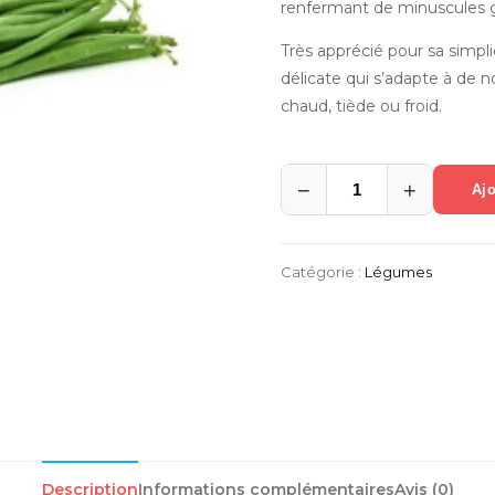
renfermant de minuscules g
Très apprécié pour sa simpli
délicate qui s’adapte à de n
chaud, tiède ou froid.
−
+
Ajo
quantité
de
Haricot
vert
Catégorie :
Légumes
Description
Informations complémentaires
Avis (0)