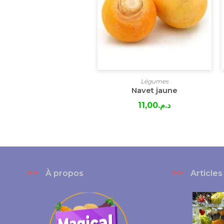
Légumes
Navet jaune
11,00
د.م.
>>
>>
À propos
Articles