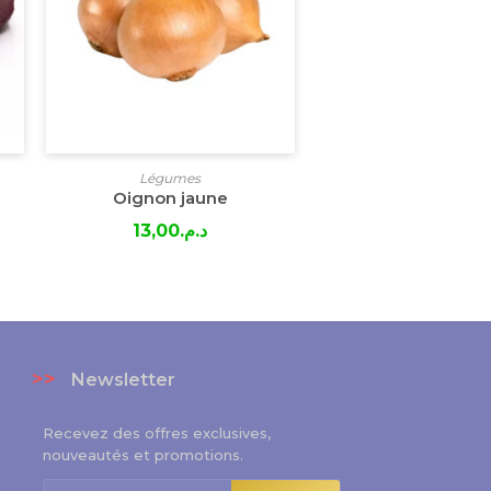
Légumes
Oignon jaune
13,00
د.م.
>>
Newsletter
Recevez des offres exclusives,
nouveautés et promotions.