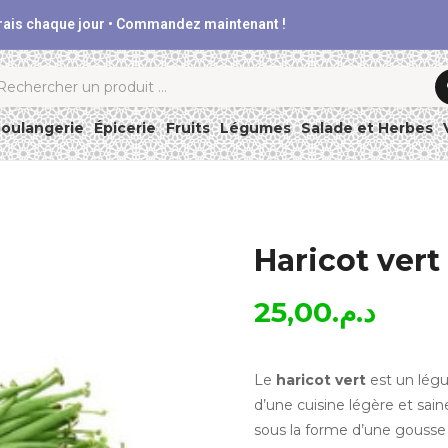
frais chaque jour • Commandez maintenant !
chercher
oulangerie
Épicerie
Fruits
Légumes
Salade et Herbes
Haricot vert
25,00
د.م.
Le
haricot vert
est un légu
d’une cuisine légère et sain
sous la forme d’une gousse 