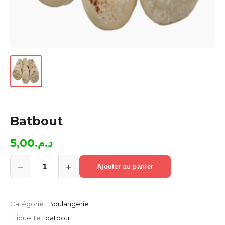
Batbout
5,00
د.م.
−
+
Ajouter au panier
quantité
de
Batbout
Catégorie :
Boulangerie
Étiquette :
batbout