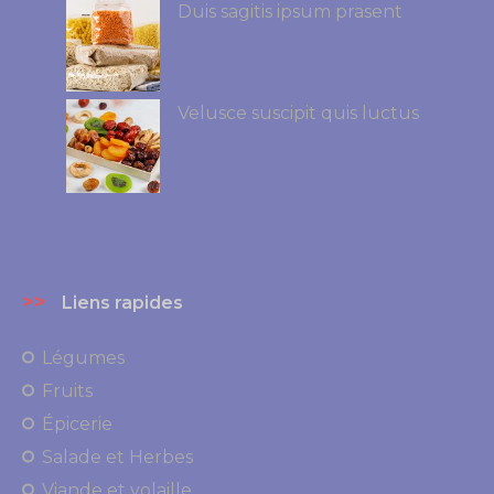
Duis sagitis ipsum prasent
Velusce suscipit quis luctus
>>
Liens rapides
Légumes
Fruits
Épicerie
Salade et Herbes
Viande et volaille